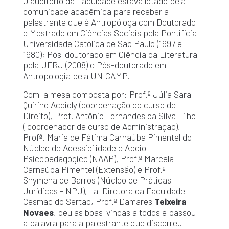
O auditório da Faculdade estava lotado pela
comunidade acadêmica para receber a
palestrante que é Antropóloga com Doutorado
e Mestrado em Ciências Sociais pela Pontifícia
Universidade Católica de São Paulo (1997 e
1980); Pós-doutorado em Ciência da Literatura
pela UFRJ (2008) e Pós-doutorado em
Antropologia pela UNICAMP.
Com a mesa composta por: Prof.ª Júlia Sara
Quirino Accioly (coordenação do curso de
Direito), Prof. Antônio Fernandes da Silva Filho
( coordenador de curso de Administração),
Profª. Maria de Fátima Carnaúba Pimentel do
Núcleo de Acessibilidade e Apoio
Psicopedagógico (NAAP), Prof.ª Marcela
Carnaúba Pimentel (Extensão) e Prof.ª
Shymena de Barros (Núcleo de Práticas
Jurídicas - NPJ), a Diretora da Faculdade
Cesmac do Sertão, Prof.ª Damares
Teixeira
Novaes
, deu as boas-vindas a todos e passou
a palavra para a palestrante que discorreu