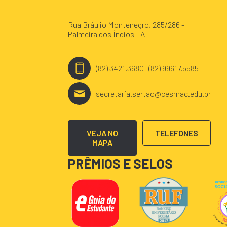
Rua Bráulio Montenegro, 285/286 -
Palmeira dos Índios - AL
(82) 3421.3680 | (82) 99617.5585
secretaria.sertao@cesmac.edu.br
VEJA NO
TELEFONES
MAPA
PRÊMIOS E SELOS